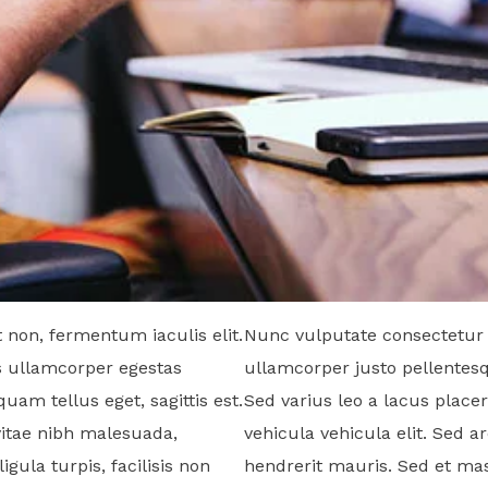
 non, fermentum iaculis elit.
Nunc vulputate consectetur
s ullamcorper egestas
ullamcorper justo pellentesqu
uam tellus eget, sagittis est.
Sed varius leo a lacus placer
vitae nibh malesuada,
vehicula vehicula elit. Sed a
igula turpis, facilisis non
hendrerit mauris. Sed et mas