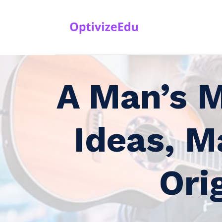
Skip
to
content
A Man’s 
Ideas, M
Ori