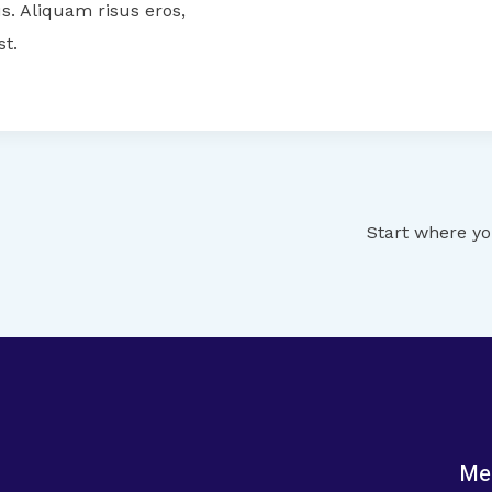
s. Aliquam risus eros,
st.
Start where yo
Me