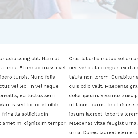
r adipiscing elit. Nam et
Cras lobortis metus vel orna
 a arcu. Etiam ac massa vel
nec vehicula congue, ex diam
ibero turpis. Nunc felis
ligula non lorem. Curabitur a
tus vel leo. In vel neque
quis odio velit. Maecenas g
onvallis, eu luctus sem
dolor ipsum. Vivamus suscipi
Mauris sed tortor et nibh
ut lacus purus. In et risus
ringilla sollicitudin
ipsum laoreet, lobortis lor
it amet mi dignissim tempor.
Maecenas vitae feugiat urna
urna. Donec laoreet elementu