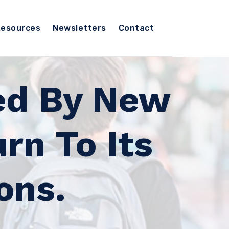
esources
Newsletters
Contact
ed By New
rn To Its
ons.